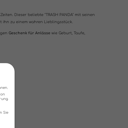
 Zeiten. Dieser beliebte "TRASH PANDA" mit seinen
ihn zu einem wahren Lieblingsstück.
igen
Geschenk für Anlässe
wie Geburt, Taufe,
nnen.
von
hrung
n Sie