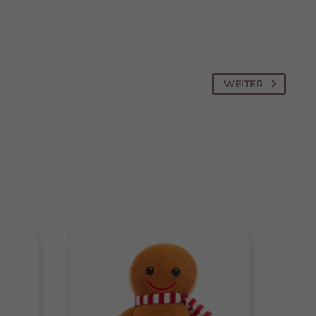
te
pressum
WEITER