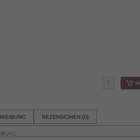
I
Waschbär
Rocco
Menge
HREIBUNG
REZENSIONEN (0)
IBUNG