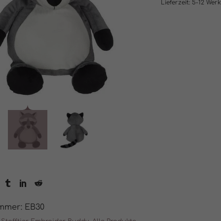
Lieferzeit:
5-12 Wer
ummer:
EB30