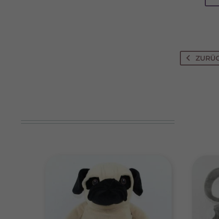
Wenn 
keine
ZURÜ