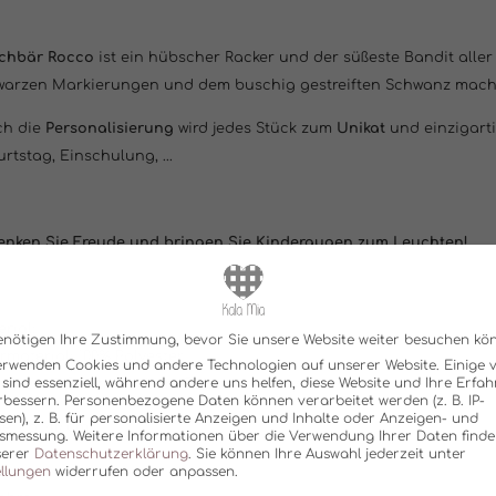
chbär Rocco
ist ein hübscher Racker und der süßeste Bandit aller
warzen Markierungen und dem buschig gestreiften Schwanz macht 
ch die
Personalisierung
wird jedes Stück zum
Unikat
und einzigart
rtstag, Einschulung, ...
enken Sie Freude und bringen Sie Kinderaugen zum Leuchten!
rial:
enötigen Ihre Zustimmung, bevor Sie unsere Website weiter besuchen kö
material: 100% Polyester
erwenden Cookies und andere Technologien auf unserer Website. Einige 
 sind essenziell, während andere uns helfen, diese Website und Ihre Erfa
material: 2 entnehmbare Polster mit Polyesterwolle
rbessern.
Personenbezogene Daten können verarbeitet werden (z. B. IP-
sen), z. B. für personalisierte Anzeigen und Inhalte oder Anzeigen- und
e:
ca. 40 cm
tsmessung.
Weitere Informationen über die Verwendung Ihrer Daten finde
serer
Datenschutzerklärung
.
Sie können Ihre Auswahl jederzeit unter
r:
ellungen
widerrufen oder anpassen.