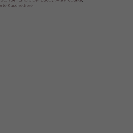
Stofftier Embroider Buddy
,
Alle Produkte
,
erte Kuscheltiere
.