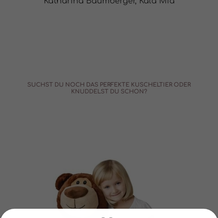
Katharina Baumberger, Kala Mia
SUCHST DU NOCH DAS PERFEKTE KUSCHELTIER ODER
KNUDDELST DU SCHON?