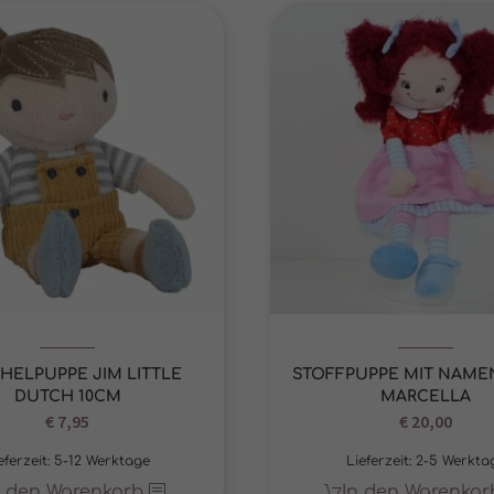
HELPUPPE JIM LITTLE
STOFFPUPPE MIT NAME
DUTCH 10CM
MARCELLA
€
7,95
Ursprüngl
€
20,00
Aktu
Preis
Prei
eferzeit:
5-12 Werktage
Lieferzeit:
2-5 Werkta
war:
ist:
n den Warenkorb
In den Warenkor