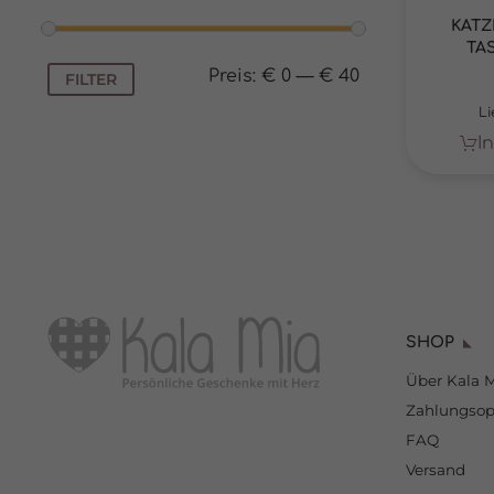
Daten
Esse
KATZ
TA
Essen
Funkt
Min.
Max.
Preis:
€ 0
—
€ 40
FILTER
Preis
Preis
Li
Stat
I
Stati
verst
Mark
Marke
Werbu
SHOP
Ext.
Über Kala 
Inhal
Zahlungsop
Wenn 
keine
FAQ
Versand