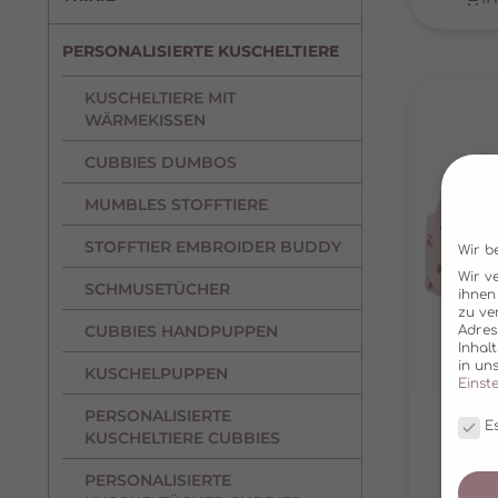
PERSONALISIERTE KUSCHELTIERE
KUSCHELTIERE MIT
WÄRMEKISSEN
CUBBIES DUMBOS
MUMBLES STOFFTIERE
STOFFTIER EMBROIDER BUDDY
Wir b
Wir v
SCHMUSETÜCHER
ihnen
zu ve
CUBBIES HANDPUPPEN
Adres
Inhal
in un
KUSCHELPUPPEN
Einst
PERSONALISIERTE
Es
KUSCHELTIERE CUBBIES
HUN
TA
PERSONALISIERTE