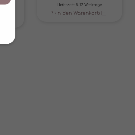
Preis
Preis
Lieferzeit:
5-12 Werktage
war:
ist:
age
In den Warenkorb
€ 19,90
€ 10,00.
b
von
hrung
n Sie
eigen
 Cookies
ptieren