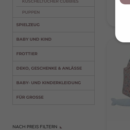
KUSCHELTÜCHER CUBBIES
Li
PUPPEN
I
SPIELZEUG
BABY UND KIND
FROTTIER
Wir v
ihnen
DEKO, GESCHENKE & ANLÄSSE
zu ve
Adres
Inhal
in un
BABY- UND KINDERKLEIDUNG
Hier 
Einwi
lasse
FÜR GROSSE
Ak
Ei
NACH PREIS FILTERN