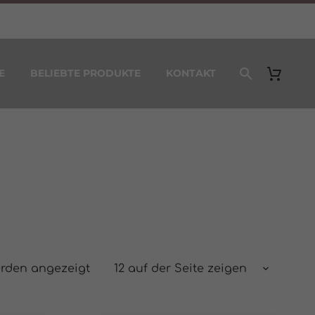
E
BELIEBTE PRODUKTE
KONTAKT
Nach
erden angezeigt
12 auf der Seite zeigen
Beliebtheit
sortiert