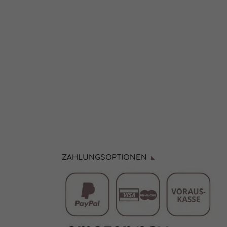
Statistiken
Marketing
erte
ZAHLUNGSOPTIONEN
Ext. Medien
iert.
te
pressum