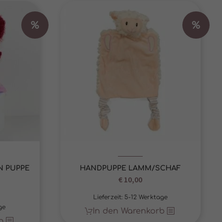
%
%
N PUPPE
HANDPUPPE LAMM/SCHAF
Ursprünglicher
€
10,00
Aktueller
icher
eller
Preis
Preis
Lieferzeit:
5-12 Werktage
s
war:
ist:
ge
In den Warenkorb
€ 19,90
€ 10,00.
b