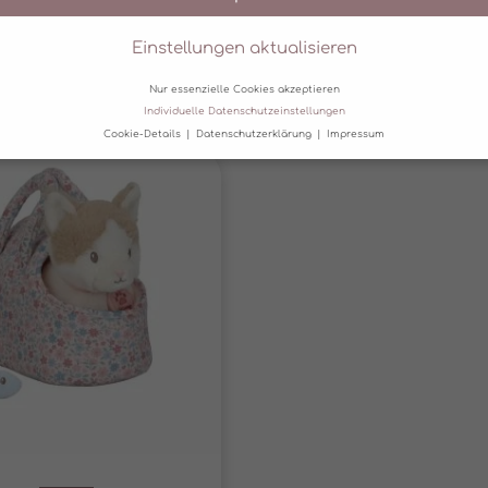
eferzeit:
5-12 Werktage
Lieferzeit:
5-12 Werkt
Einstellungen aktualisieren
n den Warenkorb
In den Warenkor
Nur essenzielle Cookies akzeptieren
Individuelle Datenschutzeinstellungen
Cookie-Details
Datenschutzerklärung
Impressum
Datenschutzeinstellungen
erwenden Cookies und andere Technologien auf unserer Website. Einige 
 sind essenziell, während andere uns helfen, diese Website und Ihre Erfa
rbessern.
Personenbezogene Daten können verarbeitet werden (z. B. IP-
sen), z. B. für personalisierte Anzeigen und Inhalte oder Anzeigen- und
tsmessung.
Weitere Informationen über die Verwendung Ihrer Daten finde
serer
Datenschutzerklärung
.
finden Sie eine Übersicht über alle verwendeten Cookies. Sie können Ihre
lligung zu ganzen Kategorien geben oder sich weitere Informationen anz
n und so nur bestimmte Cookies auswählen.
zeptieren
Zurück
Nur essenzielle
akze
nstellungen aktualisieren