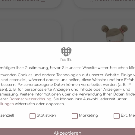
€ 29,90
€ 20,
enötigen Ihre Zustimmung, bevor Sie unsere Website weiter besuchen kö
erwenden Cookies und andere Technologien auf unserer Website. Einige 
 sind essenziell, während andere uns helfen, diese Website und Ihre Erfa
rbessern.
Personenbezogene Daten können verarbeitet werden (z. B. IP-
sen), z. B. für personalisierte Anzeigen und Inhalte oder Anzeigen- und
tsmessung.
Weitere Informationen über die Verwendung Ihrer Daten finde
serer
Datenschutzerklärung
.
Sie können Ihre Auswahl jederzeit unter
ellungen
widerrufen oder anpassen.
senziell
Statistiken
Marketing
Ext. Me
D JACKIE MIT TRAGE-
BABYPUPPE ROSA LITTL
SCHE LITTLE DUTCH
FLOWERS LITTLE D
Akzeptieren
€
29,95
€
34,95