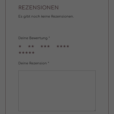
REZENSIONEN
Es gibt noch keine Rezensionen.
Deine Bewertung
*
1
2
3 von
4 von
von
von
5 Sternen
5 Sternen
5 Sternen
5 Sternen
5 von
5 Sternen
Deine Rezension
*