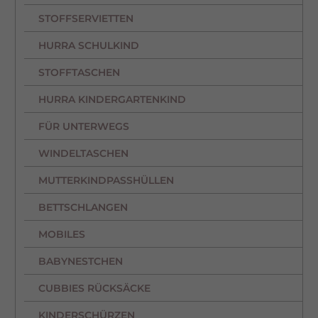
werden, bedarf der Zugriff auf diese Inhalte keiner manuellen Einwilligung
mehr.
STOFFSERVIETTEN
Cookie-Informationen anzeigen
HURRA SCHULKIND
Datenschutzerklärung
Impressum
STOFFTASCHEN
HURRA KINDERGARTENKIND
FÜR UNTERWEGS
WINDELTASCHEN
MUTTERKINDPASSHÜLLEN
BETTSCHLANGEN
MOBILES
BABYNESTCHEN
CUBBIES RÜCKSÄCKE
KINDERSCHÜRZEN