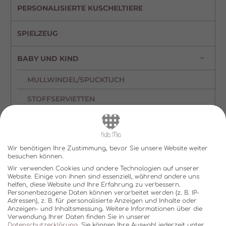
PERSONALISIERTE KUSCHELTIERE
SPIELZEUG
BABY UND KIND
MULLWINDEL/SPUCKTUCH
STOFFSERVIETTEN
HURRA SCHULKIND
STOFFTASCHEN
Wir benötigen Ihre Zustimmung, bevor Sie unsere Website weiter
HURRA KINDERGARTENKIND
besuchen können.
Wir verwenden Cookies und andere Technologien auf unserer
FÜR UNTERWEGS
Website. Einige von ihnen sind essenziell, während andere uns
helfen, diese Website und Ihre Erfahrung zu verbessern.
Personenbezogene Daten können verarbeitet werden (z. B. IP-
WINDELTASCHEN
Adressen), z. B. für personalisierte Anzeigen und Inhalte oder
Anzeigen- und Inhaltsmessung.
Weitere Informationen über die
MUTTERKINDPASSHÜLLEN
Verwendung Ihrer Daten finden Sie in unserer
Datenschutzerklärung
.
Sie können Ihre Auswahl jederzeit unter