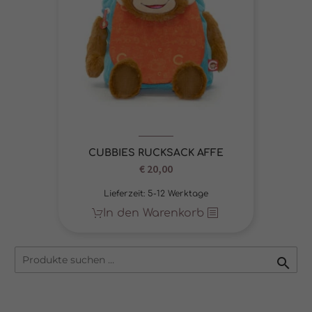
CUBBIES RUCKSACK AFFE
Ursprünglicher
€
20,00
Aktueller
Preis
Preis
Lieferzeit:
5-12 Werktage
war:
ist:
In den Warenkorb
€ 28,00
€ 20,00.
