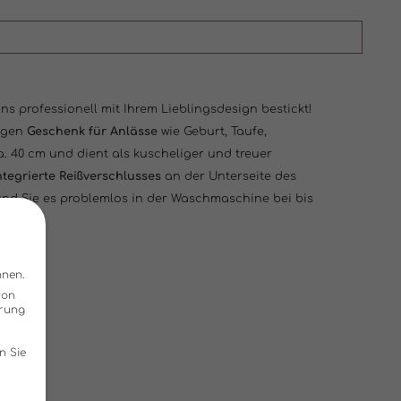
uns professionell mit Ihrem Lieblingsdesign bestickt!
igen
Geschenk für Anlässe
wie Geburt, Taufe,
ca. 40 cm und dient als kuscheliger und treuer
tegrierte Reißverschlusses
an der Unterseite des
und Sie es problemlos in der Waschmaschine bei bis
nnen.
von
hrung
n Sie