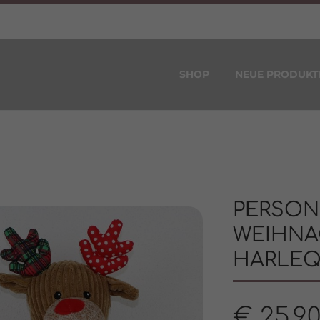
SHOP
NEUE PRODUKT
PERSONL
WEIHNA
HARLEQ
€
25,9