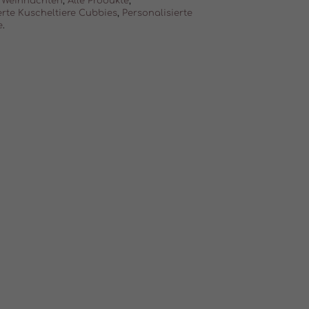
Weihnachten
,
Alle Produkte
,
erte Kuscheltiere Cubbies
,
Personalisierte
e
.