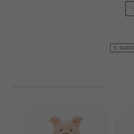
Wenn 
keine
ZURÜ