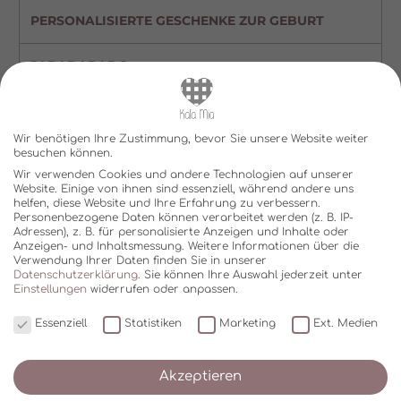
PERSONALISIERTE GESCHENKE ZUR GEBURT
JABADABADO
FRESK
Wir benötigen Ihre Zustimmung, bevor Sie unsere Website weiter
ALLE PRODUKTE
besuchen können.
Wir verwenden Cookies und andere Technologien auf unserer
Website. Einige von ihnen sind essenziell, während andere uns
SALE
helfen, diese Website und Ihre Erfahrung zu verbessern.
Personenbezogene Daten können verarbeitet werden (z. B. IP-
Adressen), z. B. für personalisierte Anzeigen und Inhalte oder
LITTLE DUTCH
Anzeigen- und Inhaltsmessung.
Weitere Informationen über die
Verwendung Ihrer Daten finden Sie in unserer
Datenschutzerklärung
.
Sie können Ihre Auswahl jederzeit unter
TRIXIE
Einstellungen
widerrufen oder anpassen.
Essenziell
Statistiken
Marketing
Ext. Medien
PERSONALISIERTE KUSCHELTIERE
Akzeptieren
SPIELZEUG