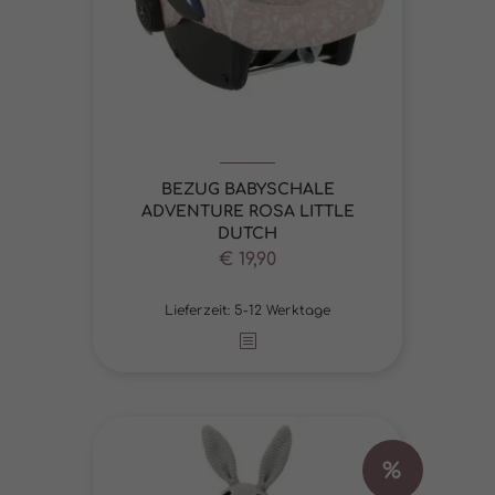
BEZUG BABYSCHALE
ADVENTURE ROSA LITTLE
DUTCH
Ursprünglicher
Aktueller
€
19,90
Preis
Preis
Lieferzeit:
war:
5-12 Werktage
ist:
€ 32,95
€ 19,90.
%