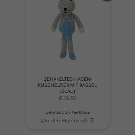
GEHÄKELTES HASEN-
KUSCHELTIER MIT RASSEL
(BLAU)
Ursprünglicher
Aktueller
€
26,50
Preis
Preis
Lieferzeit:
war:
2-5 Werktage
ist:
€ 30,95
€ 26,50.
In den Warenkorb