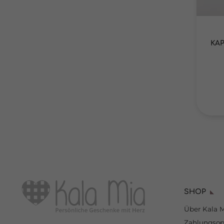
KA
SHOP
Über Kala 
Zahlungsop