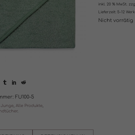
inkl. 20 % MwSt.
zzg
Lieferzeit:
5-12 Wer
Nicht vorrätig
ummer:
FU100-5
Junge
,
Alle Produkte
,
ndtücher
.