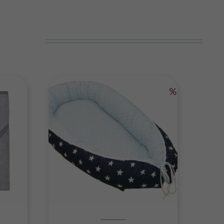
von
hrung
n Sie
eigen
%
 Cookies
ptieren
Statistiken