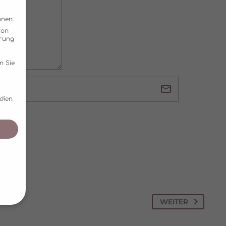
nnen.
von
hrung
n Sie
dien
WEITER