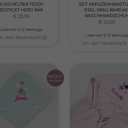
Cookie-Informationen anzeigen
KUSCHELTIER TEDDY
SET: KAPUZENHANDT
BESTICKT HERO BÄR
ESEL GRAU 80×80 MI
eting (1)
WASCHHANDSCHU
€
25,90
ting-Cookies werden von Drittanbietern oder Publishern verwendet, um personalisi
€
23,00
ng anzuzeigen. Sie tun dies, indem sie Besucher über Websites hinweg verfolgen.
Lieferzeit:
5-12 Werktage
Cookie-Informationen anzeigen
Lieferzeit:
5-12 Werktag
In den Warenkorb
 Medien (5)
In den Warenkorb
te von Videoplattformen und Social-Media-Plattformen werden standardmäßig block
Cookies von externen Medien akzeptiert werden, bedarf der Zugriff auf diese Inhal
r manuellen Einwilligung mehr.
Cookie-Informationen anzeigen
Datenschutzerklärung
Im
NICHT
LAGERND