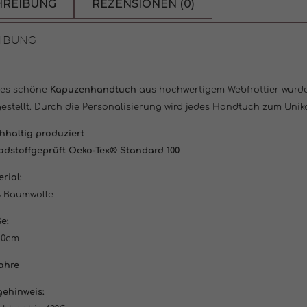
HREIBUNG
REZENSIONEN (0)
IBUNG
ses schöne
Kapuzenhandtuch
aus hochwertigem Webfrottier wurde
estellt. Durch die Personalisierung wird jedes Handtuch zum Uni
haltig produziert
adstoffgeprüft Oeko-Tex® Standard 100
rial:
% Baumwolle
e:
80cm
ahre
gehinweis: