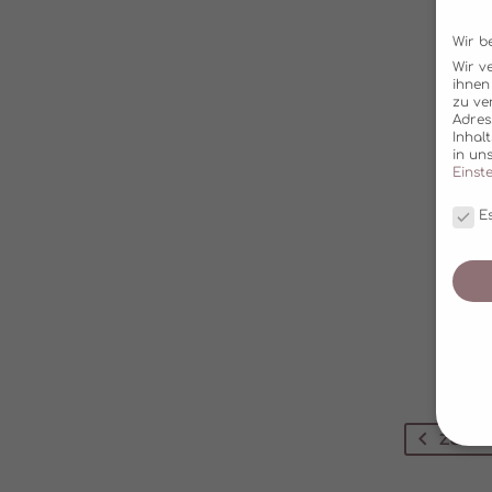
Wir b
Wir v
ihnen
zu ve
Adres
Inhal
in un
Einst
Es
ZURÜ