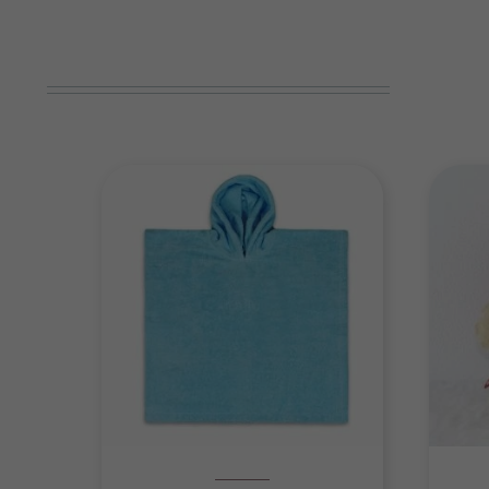
Wir v
ihnen
zu ve
Adres
Inhal
in un
Hier 
Einwi
lasse
Ak
Ei
Daten
Esse
Essen
Funkt
Stat
Stati
verst