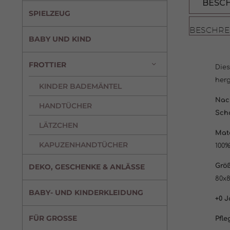
BESC
SPIELZEUG
BESCHRE
BABY UND KIND
FROTTIER
Die
herg
KINDER BADEMÄNTEL
Nach
HANDTÜCHER
Sch
LÄTZCHEN
Mate
KAPUZENHANDTÜCHER
100
Größ
DEKO, GESCHENKE & ANLÄSSE
80x
BABY- UND KINDERKLEIDUNG
+0 J
FÜR GROSSE
Pfle