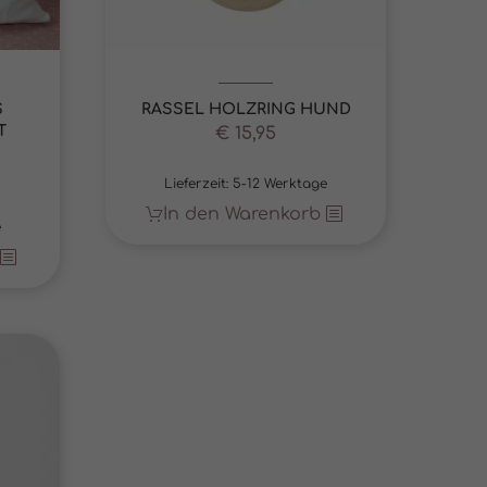
te
pressum
S
RASSEL HOLZRING HUND
T
€
15,95
Lieferzeit:
5-12 Werktage
In den Warenkorb
e