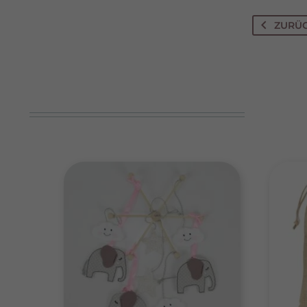
ZURÜ
Ei
Daten
Esse
Essen
Funkt
Stat
Stati
verst
Mark
Marke
Werbu
Ext.
Inhal