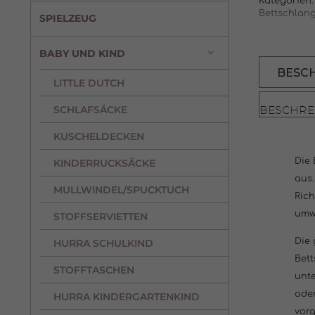
Kategorien:
Bettschlan
SPIELZEUG
BABY UND KIND
BESC
LITTLE DUTCH
BESCHRE
SCHLAFSÄCKE
KUSCHELDECKEN
Die
KINDERRUCKSÄCKE
aus.
MULLWINDEL/SPUCKTUCH
Rich
umw
STOFFSERVIETTEN
Die 
HURRA SCHULKIND
Bett
STOFFTASCHEN
unte
oder
HURRA KINDERGARTENKIND
vorg