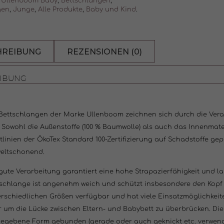
Ullenboom Baby
,
Bettschlangen
,
gen
,
Junge
,
Alle Produkte
,
Baby und Kind
.
HREIBUNG
REZENSIONEN (0)
IBUNG
 Bettschlangen der Marke Ullenboom zeichnen sich durch die Ver
 Sowohl die Außenstoffe (100 % Baumwolle) als auch das Innenmate
tlinien der ÖkoTex Standard 100-Zertifizierung auf Schadstoffe g
eltschonend.
gute Verarbeitung garantiert eine hohe Strapazierfähigkeit und 
schlange ist angenehm weich und schützt insbesondere den Kopf de
rschiedlichen Größen verfügbar und hat viele Einsatzmöglichkeite
 um die Lücke zwischen Eltern- und Babybett zu überbrücken. Die 
egebene Form gebunden (gerade oder auch geknickt etc. verwendb