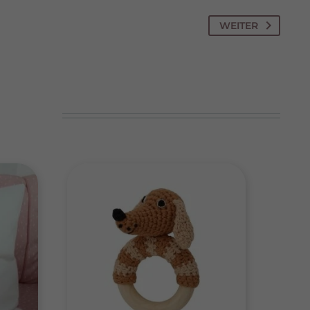
 Cookies
ptieren
WEITER
Statistiken
Marketing
erte
Ext. Medien
iert.