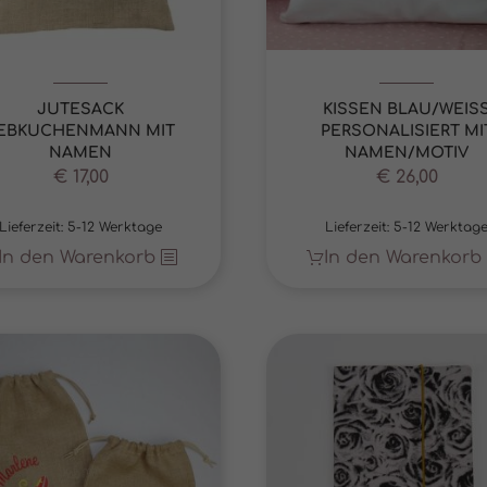
Cookies von externen Medien akzeptiert werden, bedarf der Zugriff auf diese Inhal
r manuellen Einwilligung mehr.
Cookie-Informationen anzeigen
Datenschutzerklärung
Im
JUTESACK
KISSEN BLAU/WEIS
EBKUCHENMANN MIT
PERSONALISIERT MI
NAMEN
NAMEN/MOTIV
€
17,00
€
26,00
Lieferzeit:
5-12 Werktage
Lieferzeit:
5-12 Werktag
In den Warenkorb
In den Warenkorb