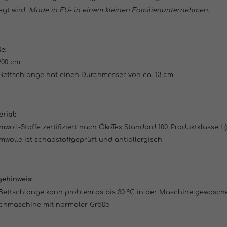
gt wird.
Made in EU- in einem kleinen Familienunternehmen.
ße:
200 cm
Bettschlange hat einen Durchmesser von ca. 13 cm
rial:
woll-Stoffe zertifiziert nach ÖkoTex Standard 100, Produktklasse I 
wolle ist schadstoffgeprüft und antiallergisch
gehinweis:
Bettschlange kann problemlos bis 30 °C in der Maschine gewasche
chmaschine mit normaler Größe