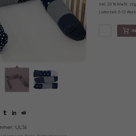
inkl. 20 % MwSt.
zzg
Lieferzeit:
5-12 Wer
I
Baby
Bettschlange
BLAUE
STERNE
200cm
Menge
ummer:
UL16