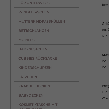
FÜR UNTERWEGS
bewe
WINDELTASCHEN
MUTTERKINDPASSHÜLLEN
Grö
ca. 
BETTSCHLANGEN
Die 
MOBILES
BABYNESTCHEN
Mate
CUBBIES RÜCKSÄCKE
Baum
KINDERSCHÜRZEN
Baum
LÄTZCHEN
KRABBELDECKEN
Pfle
Die 
BABYDECKEN
Was
KOSMETIKTASCHE MIT