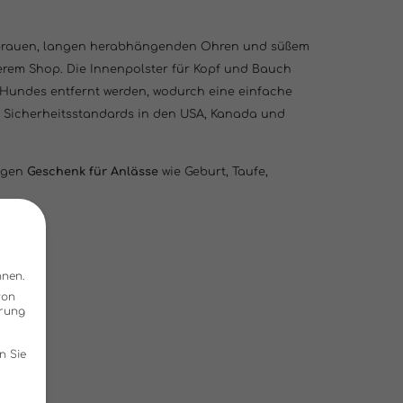
nbrauen, langen herabhängenden Ohren und süßem
serem Shop. Die Innenpolster für Kopf und Bauch
 Hundes entfernt werden, wodurch eine einfache
en Sicherheitsstandards in den USA, Kanada und
igen
Geschenk für Anlässe
wie Geburt, Taufe,
nnen.
von
hrung
n Sie