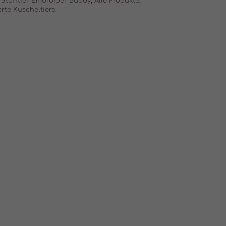
Stofftier Embroider Buddy
,
Alle Produkte
,
erte Kuscheltiere
.