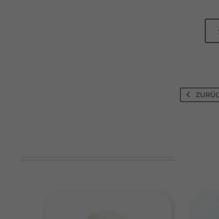
Wenn 
keine
ZURÜ