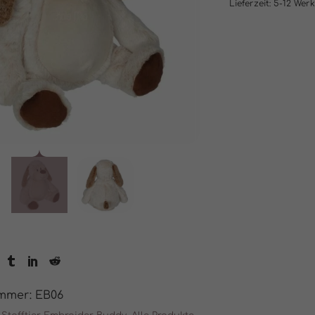
Lieferzeit:
5-12 Wer
ummer:
EB06