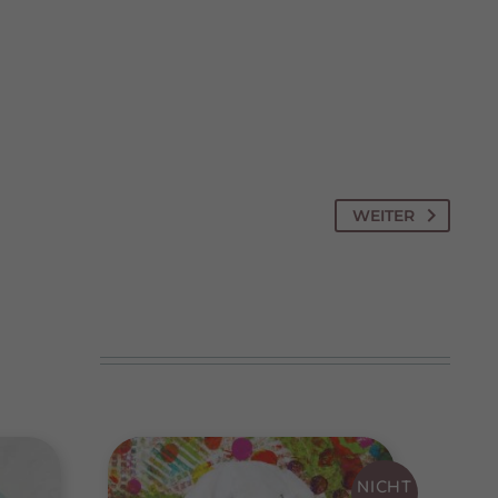
te
pressum
WEITER
NICHT