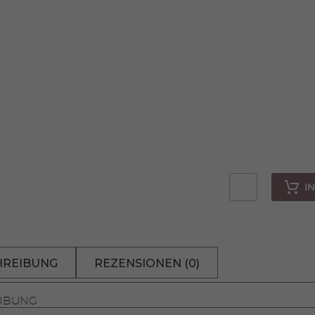
I
Hund
Danny
XL
HREIBUNG
REZENSIONEN (0)
Menge
IBUNG