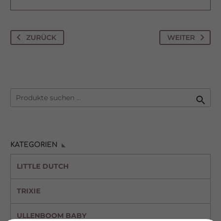
ZURÜCK
WEITER

KATEGORIEN
LITTLE DUTCH
TRIXIE
ULLENBOOM BABY