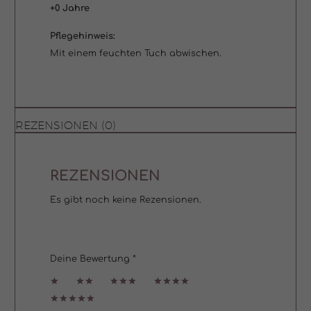
+0 Jahre
Pflegehinweis:
Mit einem feuchten Tuch abwischen.
REZENSIONEN (0)
REZENSIONEN
Es gibt noch keine Rezensionen.
Deine Bewertung
*
1
2
3 von
4 von
von
von
5 Sternen
5 Sternen
5 Sternen
5 Sternen
5 von