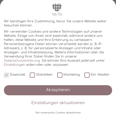
PERSONALISIERTE GESCHENKE ZUR GEBURT
Wir benötigen Ihre Zustimmung, bevor Sie unsere Website weiter
JABADABADO
besuchen können.
Wir verwenden Cookies und andere Technologien auf unserer
FRESK
Website. Einige von ihnen sind essenziell, während andere uns
helfen, diese Website und Ihre Erfahrung zu verbessern.
Personenbezogene Daten können verarbeitet werden (z. B. IP-
Adressen), z. B. für personalisierte Anzeigen und Inhalte oder
ALLE PRODUKTE
Anzeigen- und Inhaltsmessung.
Weitere Informationen über die
Verwendung Ihrer Daten finden Sie in unserer
Datenschutzerklärung
.
Sie können Ihre Auswahl jederzeit unter
SALE
Einstellungen
widerrufen oder anpassen.
PERSONALISIERTE KUSCHELTIERE
Essenziell
Statistiken
Marketing
Ext. Medien
SPIELZEUG
Akzeptieren
BABY UND KIND
Einstellungen aktualisieren
KUSCHELDECKEN
Nur essenzielle Cookies akzeptieren