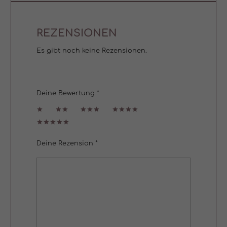
REZENSIONEN
Es gibt noch keine Rezensionen.
Deine Bewertung
*
1
2
3 von
4 von
von
von
5 Sternen
5 Sternen
5 Sternen
5 Sternen
5 von
5 Sternen
Deine Rezension
*