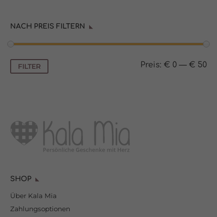
NACH PREIS FILTERN
Min.
Max.
Preis:
€ 0
—
€ 50
FILTER
Preis
Preis
SHOP
Über Kala Mia
Zahlungsoptionen