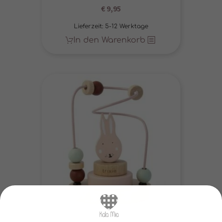
€
9,95
Lieferzeit:
5-12 Werktage
In den Warenkorb