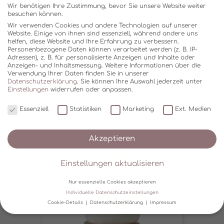
Wir benötigen Ihre Zustimmung, bevor Sie unsere Website weiter
besuchen können.
KLEINE MOTORIKSCHLEIFE
Wir verwenden Cookies und andere Technologien auf unserer
HASE
Website. Einige von ihnen sind essenziell, während andere uns
€
11,95
helfen, diese Website und Ihre Erfahrung zu verbessern.
Personenbezogene Daten können verarbeitet werden (z. B. IP-
Lieferzeit:
5-12 Werktage
Adressen), z. B. für personalisierte Anzeigen und Inhalte oder
Anzeigen- und Inhaltsmessung.
Weitere Informationen über die
In den Warenkorb
Verwendung Ihrer Daten finden Sie in unserer
Datenschutzerklärung
.
Sie können Ihre Auswahl jederzeit unter
Einstellungen
widerrufen oder anpassen.
Essenziell
Statistiken
Marketing
Ext. Medien
Akzeptieren
Einstellungen aktualisieren
Nur essenzielle Cookies akzeptieren
Individuelle Datenschutzeinstellungen
Cookie-Details
Datenschutzerklärung
Impressum
Datenschutzeinstellungen