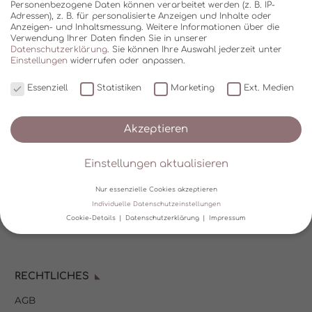
Personenbezogene Daten können verarbeitet werden (z. B. IP-
Adressen), z. B. für personalisierte Anzeigen und Inhalte oder
Anzeigen- und Inhaltsmessung.
Weitere Informationen über die
Verwendung Ihrer Daten finden Sie in unserer
Datenschutzerklärung
.
Sie können Ihre Auswahl jederzeit unter
Einstellungen
widerrufen oder anpassen.
Essenziell
Statistiken
Marketing
Ext. Medien
Akzeptieren
SHOP
Über Kala Mia
Einstellungen aktualisieren
Zahlungsoptionen
FAQ
Nur essenzielle Cookies akzeptieren
Individuelle Datenschutzeinstellungen
Versand
Cookie-Details
Datenschutzerklärung
Impressum
Mein Kundenkonto
Datenschutzeinstellungen
Wir verwenden Cookies und andere Technologien auf unserer
RECHTLICHES
Website. Einige von ihnen sind essenziell, während andere uns
helfen, diese Website und Ihre Erfahrung zu verbessern.
AGB
Personenbezogene Daten können verarbeitet werden (z. B. IP-