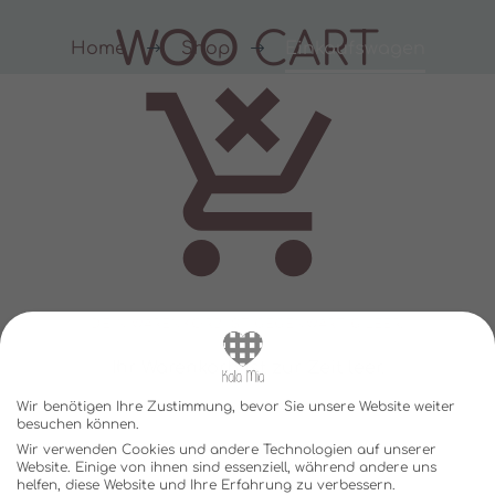
WOO
CART
Home
Shop
Einkaufswagen
DEIN WARENKORB IST GEGENWÄRTIG LEER.
Ihr Warenkorb ist zur Zeit leer.
Wir benötigen Ihre Zustimmung, bevor Sie unsere Website weiter
besuchen können.
ZURÜCK ZUM SHOP
Wir verwenden Cookies und andere Technologien auf unserer
Website. Einige von ihnen sind essenziell, während andere uns
helfen, diese Website und Ihre Erfahrung zu verbessern.