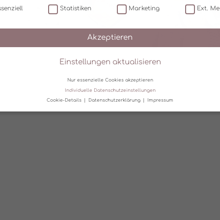
senziell
Statistiken
Marketing
Ext. Me
Akzeptieren
Einstellungen aktualisieren
Nur essenzielle Cookies akzeptieren
Individuelle Datenschutzeinstellungen
Cookie-Details
Datenschutzerklärung
Impressum
Datenschutzeinstellungen
erwenden Cookies und andere Technologien auf unserer Website. Einige 
 sind essenziell, während andere uns helfen, diese Website und Ihre Erfa
rbessern.
Personenbezogene Daten können verarbeitet werden (z. B. IP-
sen), z. B. für personalisierte Anzeigen und Inhalte oder Anzeigen- und
tsmessung.
Weitere Informationen über die Verwendung Ihrer Daten finde
serer
Datenschutzerklärung
.
finden Sie eine Übersicht über alle verwendeten Cookies. Sie können Ihre
lligung zu ganzen Kategorien geben oder sich weitere Informationen anz
n und so nur bestimmte Cookies auswählen.
zeptieren