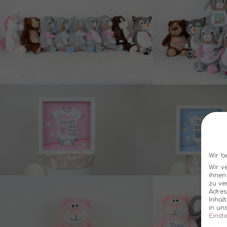
Wir b
Wir v
ihnen
zu ve
Adres
Inhal
in un
Einst