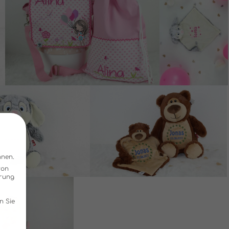
nnen.
von
hrung
n Sie