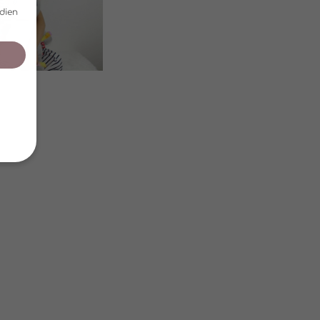
dien
von
hrung
n Sie
eigen