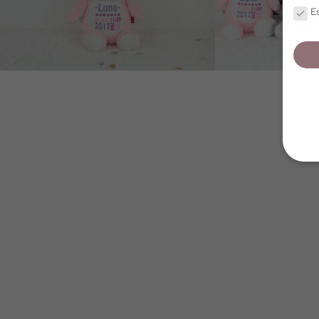
Es
Wir v
ihnen
zu ve
Adres
Inhal
in un
Hier 
Einwi
lasse
Ak