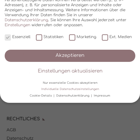
Adressen), z. B. für personalisierte Anzeigen und Inhalte oder
Anzeigen- und Inhaltsmessung.
Weitere Informationen über die
Verwendung Ihrer Daten finden Sie in unserer
Datenschutzerklärung
.
Sie können Ihre Auswahl jederzeit unter
Einstellungen
widerrufen oder anpassen.
Essenziell
Statistiken
Marketing
Ext. Medien
SHOP
Akzeptieren
Über Kala Mia
Einstellungen aktualisieren
Zahlungsoptionen
FAQ
Nur essenzielle Cookies akzeptieren
Versand
Individuelle Datenschutzeinstellungen
Cookie-Details
Datenschutzerklärung
Impressum
Mein Kundenkonto
Datenschutzeinstellungen
RECHTLICHES
Wir verwenden Cookies und andere Technologien auf unserer
Website. Einige von ihnen sind essenziell, während andere uns
AGB
helfen, diese Website und Ihre Erfahrung zu verbessern.
Personenbezogene Daten können verarbeitet werden (z. B. IP-
Datenschutz