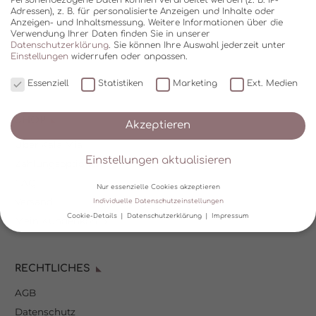
Adressen), z. B. für personalisierte Anzeigen und Inhalte oder
Anzeigen- und Inhaltsmessung.
Weitere Informationen über die
Verwendung Ihrer Daten finden Sie in unserer
Datenschutzerklärung
.
Sie können Ihre Auswahl jederzeit unter
Einstellungen
widerrufen oder anpassen.
Essenziell
Statistiken
Marketing
Ext. Medien
SHOP
Akzeptieren
Über Kala Mia
Einstellungen aktualisieren
Zahlungsoptionen
FAQ
Nur essenzielle Cookies akzeptieren
Versand
Individuelle Datenschutzeinstellungen
Cookie-Details
Datenschutzerklärung
Impressum
Mein Kundenkonto
Datenschutzeinstellungen
RECHTLICHES
Wir verwenden Cookies und andere Technologien auf unserer
Website. Einige von ihnen sind essenziell, während andere uns
AGB
helfen, diese Website und Ihre Erfahrung zu verbessern.
Personenbezogene Daten können verarbeitet werden (z. B. IP-
Datenschutz