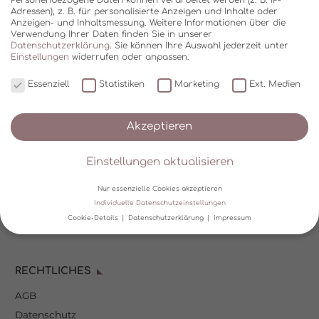
Adressen), z. B. für personalisierte Anzeigen und Inhalte oder
Anzeigen- und Inhaltsmessung.
Weitere Informationen über die
Verwendung Ihrer Daten finden Sie in unserer
Datenschutzerklärung
.
Sie können Ihre Auswahl jederzeit unter
Einstellungen
widerrufen oder anpassen.
Essenziell
Statistiken
Marketing
Ext. Medien
SHOP
Akzeptieren
Über Kala Mia
Einstellungen aktualisieren
Zahlungsoptionen
FAQ
Nur essenzielle Cookies akzeptieren
Versand
Individuelle Datenschutzeinstellungen
Cookie-Details
Datenschutzerklärung
Impressum
Mein Kundenkonto
Datenschutzeinstellungen
RECHTLICHES
Wir verwenden Cookies und andere Technologien auf unserer
Website. Einige von ihnen sind essenziell, während andere uns
AGB
helfen, diese Website und Ihre Erfahrung zu verbessern.
Personenbezogene Daten können verarbeitet werden (z. B. IP-
Datenschutz