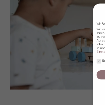
Wir b
Wir v
ihnen
zu ve
Adres
Inhal
in un
Einst
Es