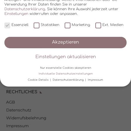
Verwendung Ihrer Daten finden Sie in unserer
Datenschutzerklärung
.
Sie können Ihre Auswahl jederzeit unter
Einstellungen
widerrufen oder anpassen.
Essenziell
Statistiken
Marketing
Ext. Medien
SHOP
Über Kala Mia
Akzeptieren
Zahlungsoptionen
FAQ
Einstellungen aktualisieren
Versand
Nur essenzielle Cookies akzeptieren
Mein Kundenkonto
Individuelle Datenschutzeinstellungen
Cookie-Details
Datenschutzerklärung
Impressum
Datenschutzeinstellungen
RECHTLICHES
AGB
Wir verwenden Cookies und andere Technologien auf unserer
Website. Einige von ihnen sind essenziell, während andere uns
Datenschutz
helfen, diese Website und Ihre Erfahrung zu verbessern.
Personenbezogene Daten können verarbeitet werden (z. B. IP-
Widerrufsbelehrung
Adressen), z. B. für personalisierte Anzeigen und Inhalte oder
Impressum
Anzeigen- und Inhaltsmessung.
Weitere Informationen über die
Verwendung Ihrer Daten finden Sie in unserer