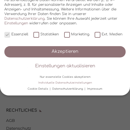
Adressen), z. B. für personalisierte Anzeigen und Inhalte oder
Anzeigen- und Inhaltsmessung.
Weitere Informationen über die
Verwendung Ihrer Daten finden Sie in unserer
Datenschutzerklärung
.
Sie können Ihre Auswahl jederzeit unter
Einstellungen
widerrufen oder anpassen.
Essenziell
Statistiken
Marketing
Ext. Medien
SHOP
Akzeptieren
Über Kala Mia
Einstellungen aktualisieren
Zahlungsoptionen
FAQ
Nur essenzielle Cookies akzeptieren
Versand
Individuelle Datenschutzeinstellungen
Cookie-Details
Datenschutzerklärung
Impressum
Mein Kundenkonto
Datenschutzeinstellungen
RECHTLICHES
Wir verwenden Cookies und andere Technologien auf unserer
Website. Einige von ihnen sind essenziell, während andere uns
AGB
helfen, diese Website und Ihre Erfahrung zu verbessern.
Personenbezogene Daten können verarbeitet werden (z. B. IP-
Datenschutz