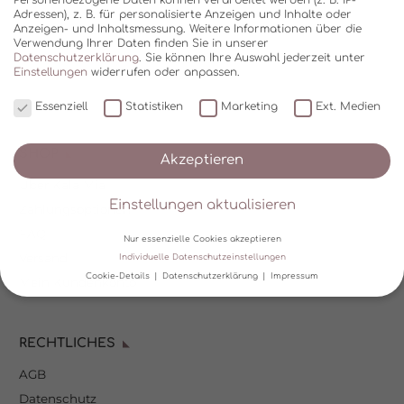
Adressen), z. B. für personalisierte Anzeigen und Inhalte oder
Anzeigen- und Inhaltsmessung.
Weitere Informationen über die
Verwendung Ihrer Daten finden Sie in unserer
Datenschutzerklärung
.
Sie können Ihre Auswahl jederzeit unter
Einstellungen
widerrufen oder anpassen.
Essenziell
Statistiken
Marketing
Ext. Medien
SHOP
Akzeptieren
Über Kala Mia
Einstellungen aktualisieren
Zahlungsoptionen
FAQ
Nur essenzielle Cookies akzeptieren
Versand
Individuelle Datenschutzeinstellungen
Cookie-Details
Datenschutzerklärung
Impressum
Mein Kundenkonto
Datenschutzeinstellungen
RECHTLICHES
Wir verwenden Cookies und andere Technologien auf unserer
Website. Einige von ihnen sind essenziell, während andere uns
AGB
helfen, diese Website und Ihre Erfahrung zu verbessern.
Personenbezogene Daten können verarbeitet werden (z. B. IP-
Datenschutz