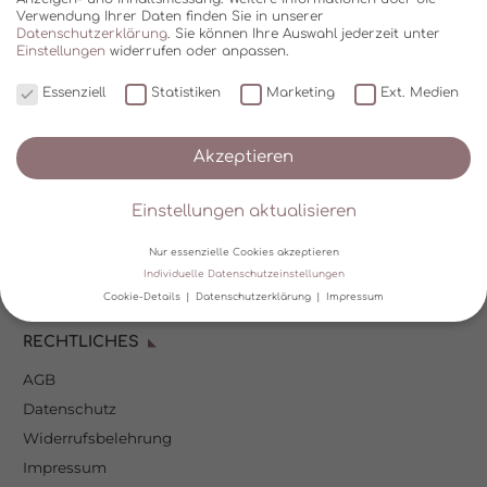
Verwendung Ihrer Daten finden Sie in unserer
Datenschutzerklärung
.
Sie können Ihre Auswahl jederzeit unter
Einstellungen
widerrufen oder anpassen.
Essenziell
Statistiken
Marketing
Ext. Medien
SHOP
Über Kala Mia
Akzeptieren
Zahlungsoptionen
FAQ
Einstellungen aktualisieren
Versand
Nur essenzielle Cookies akzeptieren
Mein Kundenkonto
Individuelle Datenschutzeinstellungen
Cookie-Details
Datenschutzerklärung
Impressum
Datenschutzeinstellungen
RECHTLICHES
AGB
Wir verwenden Cookies und andere Technologien auf unserer
Website. Einige von ihnen sind essenziell, während andere uns
Datenschutz
helfen, diese Website und Ihre Erfahrung zu verbessern.
Personenbezogene Daten können verarbeitet werden (z. B. IP-
Widerrufsbelehrung
Adressen), z. B. für personalisierte Anzeigen und Inhalte oder
Impressum
Anzeigen- und Inhaltsmessung.
Weitere Informationen über die
Verwendung Ihrer Daten finden Sie in unserer