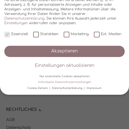
Adressen), z. B. für personalisierte Anzeigen und Inhalte oder
Anzeigen- und Inhaltsmessung.
Weitere Informationen über die
Verwendung Ihrer Daten finden Sie in unserer
Datenschutzerklärung
.
Sie können Ihre Auswahl jederzeit unter
Einstellungen
widerrufen oder anpassen.
Essenziell
Statistiken
Marketing
Ext. Medien
SHOP
Akzeptieren
Über Kala Mia
Einstellungen aktualisieren
Zahlungsoptionen
FAQ
Nur essenzielle Cookies akzeptieren
Versand
Individuelle Datenschutzeinstellungen
Cookie-Details
Datenschutzerklärung
Impressum
Mein Kundenkonto
Datenschutzeinstellungen
RECHTLICHES
Wir verwenden Cookies und andere Technologien auf unserer
Website. Einige von ihnen sind essenziell, während andere uns
AGB
helfen, diese Website und Ihre Erfahrung zu verbessern.
Personenbezogene Daten können verarbeitet werden (z. B. IP-
Datenschutz