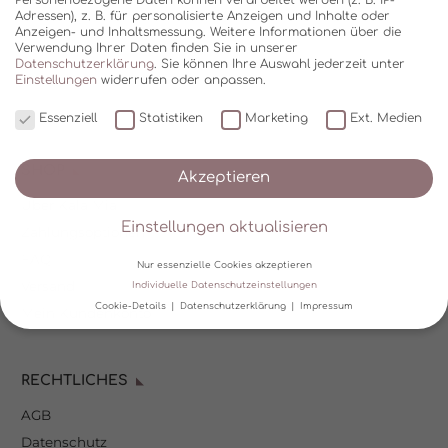
Adressen), z. B. für personalisierte Anzeigen und Inhalte oder
Anzeigen- und Inhaltsmessung.
Weitere Informationen über die
Verwendung Ihrer Daten finden Sie in unserer
Datenschutzerklärung
.
Sie können Ihre Auswahl jederzeit unter
Einstellungen
widerrufen oder anpassen.
Essenziell
Statistiken
Marketing
Ext. Medien
SHOP
Akzeptieren
Über Kala Mia
Einstellungen aktualisieren
Zahlungsoptionen
FAQ
Nur essenzielle Cookies akzeptieren
Versand
Individuelle Datenschutzeinstellungen
Cookie-Details
Datenschutzerklärung
Impressum
Mein Kundenkonto
Datenschutzeinstellungen
RECHTLICHES
Wir verwenden Cookies und andere Technologien auf unserer
Website. Einige von ihnen sind essenziell, während andere uns
AGB
helfen, diese Website und Ihre Erfahrung zu verbessern.
Personenbezogene Daten können verarbeitet werden (z. B. IP-
Datenschutz