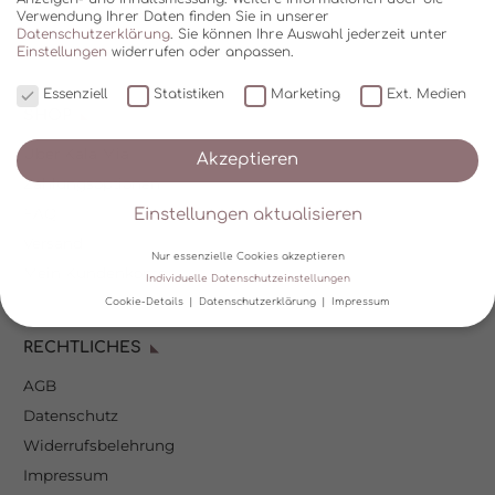
Verwendung Ihrer Daten finden Sie in unserer
Datenschutzerklärung
.
Sie können Ihre Auswahl jederzeit unter
Einstellungen
widerrufen oder anpassen.
Essenziell
Statistiken
Marketing
Ext. Medien
SHOP
Über Kala Mia
Akzeptieren
Zahlungsoptionen
FAQ
Einstellungen aktualisieren
Versand
Nur essenzielle Cookies akzeptieren
Mein Kundenkonto
Individuelle Datenschutzeinstellungen
Cookie-Details
Datenschutzerklärung
Impressum
Datenschutzeinstellungen
RECHTLICHES
AGB
Wir verwenden Cookies und andere Technologien auf unserer
Website. Einige von ihnen sind essenziell, während andere uns
Datenschutz
helfen, diese Website und Ihre Erfahrung zu verbessern.
Personenbezogene Daten können verarbeitet werden (z. B. IP-
Widerrufsbelehrung
Adressen), z. B. für personalisierte Anzeigen und Inhalte oder
Impressum
Anzeigen- und Inhaltsmessung.
Weitere Informationen über die
Verwendung Ihrer Daten finden Sie in unserer