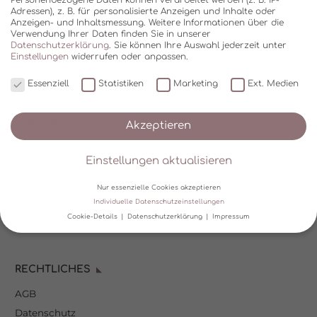
Adressen), z. B. für personalisierte Anzeigen und Inhalte oder
Anzeigen- und Inhaltsmessung.
Weitere Informationen über die
Verwendung Ihrer Daten finden Sie in unserer
Datenschutzerklärung
.
Sie können Ihre Auswahl jederzeit unter
Einstellungen
widerrufen oder anpassen.
Essenziell
Statistiken
Marketing
Ext. Medien
SHOP
Akzeptieren
Über Kala Mia
Einstellungen aktualisieren
Zahlungsoptionen
FAQ
Nur essenzielle Cookies akzeptieren
Versand
Individuelle Datenschutzeinstellungen
Cookie-Details
Datenschutzerklärung
Impressum
Mein Kundenkonto
Datenschutzeinstellungen
RECHTLICHES
Wir verwenden Cookies und andere Technologien auf unserer
Website. Einige von ihnen sind essenziell, während andere uns
AGB
helfen, diese Website und Ihre Erfahrung zu verbessern.
Personenbezogene Daten können verarbeitet werden (z. B. IP-
Datenschutz