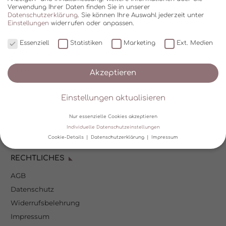
Verwendung Ihrer Daten finden Sie in unserer
Datenschutzerklärung
.
Sie können Ihre Auswahl jederzeit unter
Einstellungen
widerrufen oder anpassen.
Essenziell
Statistiken
Marketing
Ext. Medien
SHOP
Über Kala Mia
Akzeptieren
Zahlungsoptionen
FAQ
Einstellungen aktualisieren
Versand
Nur essenzielle Cookies akzeptieren
Mein Kundenkonto
Individuelle Datenschutzeinstellungen
Cookie-Details
Datenschutzerklärung
Impressum
Datenschutzeinstellungen
RECHTLICHES
AGB
Wir verwenden Cookies und andere Technologien auf unserer
Website. Einige von ihnen sind essenziell, während andere uns
Datenschutz
helfen, diese Website und Ihre Erfahrung zu verbessern.
Personenbezogene Daten können verarbeitet werden (z. B. IP-
Widerrufsbelehrung
Adressen), z. B. für personalisierte Anzeigen und Inhalte oder
Impressum
Anzeigen- und Inhaltsmessung.
Weitere Informationen über die
Verwendung Ihrer Daten finden Sie in unserer