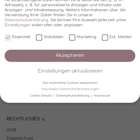
Adressen), z. B. für personalisierte Anzeigen und Inhalte oder
Anzeigen- und Inhaltsmessung.
Weitere Informationen über die
Verwendung Ihrer Daten finden Sie in unserer
Datenschutzerklärung
.
Sie können Ihre Auswahl jederzeit unter
Einstellungen
widerrufen oder anpassen.
Essenziell
Statistiken
Marketing
Ext. Medien
SHOP
Akzeptieren
Über Kala Mia
Einstellungen aktualisieren
Zahlungsoptionen
FAQ
Nur essenzielle Cookies akzeptieren
Versand
Individuelle Datenschutzeinstellungen
Cookie-Details
Datenschutzerklärung
Impressum
Mein Kundenkonto
Datenschutzeinstellungen
RECHTLICHES
Wir verwenden Cookies und andere Technologien auf unserer
Website. Einige von ihnen sind essenziell, während andere uns
AGB
helfen, diese Website und Ihre Erfahrung zu verbessern.
Personenbezogene Daten können verarbeitet werden (z. B. IP-
Datenschutz