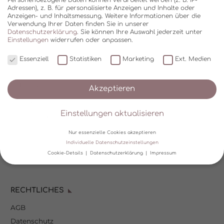
Adressen), z. B. für personalisierte Anzeigen und Inhalte oder
Anzeigen- und Inhaltsmessung.
Weitere Informationen über die
Verwendung Ihrer Daten finden Sie in unserer
Datenschutzerklärung
.
Sie können Ihre Auswahl jederzeit unter
Einstellungen
widerrufen oder anpassen.
Essenziell
Statistiken
Marketing
Ext. Medien
SHOP
Akzeptieren
Über Kala Mia
Einstellungen aktualisieren
Zahlungsoptionen
FAQ
Nur essenzielle Cookies akzeptieren
Versand
Individuelle Datenschutzeinstellungen
Cookie-Details
Datenschutzerklärung
Impressum
Mein Kundenkonto
Datenschutzeinstellungen
RECHTLICHES
Wir verwenden Cookies und andere Technologien auf unserer
Website. Einige von ihnen sind essenziell, während andere uns
AGB
helfen, diese Website und Ihre Erfahrung zu verbessern.
Personenbezogene Daten können verarbeitet werden (z. B. IP-
Datenschutz