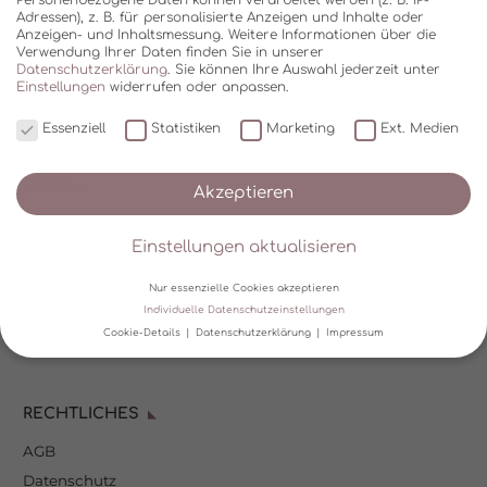
Adressen), z. B. für personalisierte Anzeigen und Inhalte oder
Anzeigen- und Inhaltsmessung.
Weitere Informationen über die
Verwendung Ihrer Daten finden Sie in unserer
Datenschutzerklärung
.
Sie können Ihre Auswahl jederzeit unter
Einstellungen
widerrufen oder anpassen.
Essenziell
Statistiken
Marketing
Ext. Medien
SHOP
Akzeptieren
Über Kala Mia
Einstellungen aktualisieren
Zahlungsoptionen
FAQ
Nur essenzielle Cookies akzeptieren
Versand
Individuelle Datenschutzeinstellungen
Cookie-Details
Datenschutzerklärung
Impressum
Mein Kundenkonto
Datenschutzeinstellungen
RECHTLICHES
Wir verwenden Cookies und andere Technologien auf unserer
Website. Einige von ihnen sind essenziell, während andere uns
AGB
helfen, diese Website und Ihre Erfahrung zu verbessern.
Personenbezogene Daten können verarbeitet werden (z. B. IP-
Datenschutz