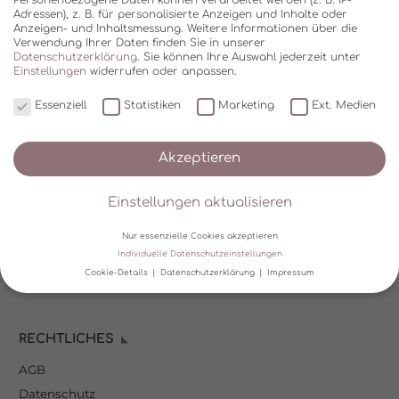
Adressen), z. B. für personalisierte Anzeigen und Inhalte oder
Anzeigen- und Inhaltsmessung.
Weitere Informationen über die
Verwendung Ihrer Daten finden Sie in unserer
Datenschutzerklärung
.
Sie können Ihre Auswahl jederzeit unter
Einstellungen
widerrufen oder anpassen.
Essenziell
Statistiken
Marketing
Ext. Medien
SHOP
Akzeptieren
Über Kala Mia
Einstellungen aktualisieren
Zahlungsoptionen
FAQ
Nur essenzielle Cookies akzeptieren
Versand
Individuelle Datenschutzeinstellungen
Cookie-Details
Datenschutzerklärung
Impressum
Mein Kundenkonto
Datenschutzeinstellungen
RECHTLICHES
Wir verwenden Cookies und andere Technologien auf unserer
Website. Einige von ihnen sind essenziell, während andere uns
AGB
helfen, diese Website und Ihre Erfahrung zu verbessern.
Personenbezogene Daten können verarbeitet werden (z. B. IP-
Datenschutz