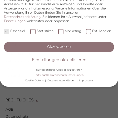
Adressen), z. B. für personalisierte Anzeigen und Inhalte oder
Anzeigen- und Inhaltsmessung.
Weitere Informationen über die
Verwendung Ihrer Daten finden Sie in unserer
Datenschutzerklärung
.
Sie können Ihre Auswahl jederzeit unter
Einstellungen
widerrufen oder anpassen.
Essenziell
Statistiken
Marketing
Ext. Medien
SHOP
Akzeptieren
Über Kala Mia
Einstellungen aktualisieren
Zahlungsoptionen
FAQ
Nur essenzielle Cookies akzeptieren
Versand
Individuelle Datenschutzeinstellungen
Cookie-Details
Datenschutzerklärung
Impressum
Mein Kundenkonto
Datenschutzeinstellungen
RECHTLICHES
Wir verwenden Cookies und andere Technologien auf unserer
Website. Einige von ihnen sind essenziell, während andere uns
AGB
helfen, diese Website und Ihre Erfahrung zu verbessern.
Personenbezogene Daten können verarbeitet werden (z. B. IP-
Datenschutz