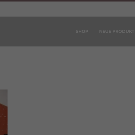
SHOP
NEUE PRODUKT