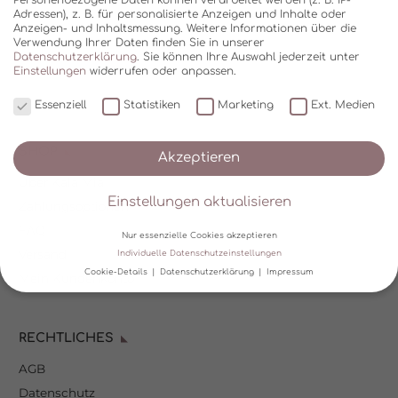
Adressen), z. B. für personalisierte Anzeigen und Inhalte oder
Anzeigen- und Inhaltsmessung.
Weitere Informationen über die
Verwendung Ihrer Daten finden Sie in unserer
Datenschutzerklärung
.
Sie können Ihre Auswahl jederzeit unter
Einstellungen
widerrufen oder anpassen.
Essenziell
Statistiken
Marketing
Ext. Medien
SHOP
Akzeptieren
Über Kala Mia
Einstellungen aktualisieren
Zahlungsoptionen
FAQ
Nur essenzielle Cookies akzeptieren
Versand
Individuelle Datenschutzeinstellungen
Cookie-Details
Datenschutzerklärung
Impressum
Mein Kundenkonto
Datenschutzeinstellungen
RECHTLICHES
Wir verwenden Cookies und andere Technologien auf unserer
Website. Einige von ihnen sind essenziell, während andere uns
AGB
helfen, diese Website und Ihre Erfahrung zu verbessern.
Personenbezogene Daten können verarbeitet werden (z. B. IP-
Datenschutz