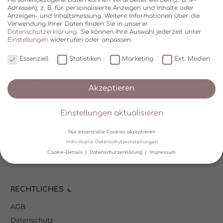
Adressen), z. B. für personalisierte Anzeigen und Inhalte oder
Anzeigen- und Inhaltsmessung.
Weitere Informationen über die
Verwendung Ihrer Daten finden Sie in unserer
Datenschutzerklärung
.
Sie können Ihre Auswahl jederzeit unter
Einstellungen
widerrufen oder anpassen.
Essenziell
Statistiken
Marketing
Ext. Medien
SHOP
Akzeptieren
Über Kala Mia
Einstellungen aktualisieren
Zahlungsoptionen
FAQ
Nur essenzielle Cookies akzeptieren
Versand
Individuelle Datenschutzeinstellungen
Cookie-Details
Datenschutzerklärung
Impressum
Mein Kundenkonto
Datenschutzeinstellungen
RECHTLICHES
Wir verwenden Cookies und andere Technologien auf unserer
Website. Einige von ihnen sind essenziell, während andere uns
AGB
helfen, diese Website und Ihre Erfahrung zu verbessern.
Personenbezogene Daten können verarbeitet werden (z. B. IP-
Datenschutz