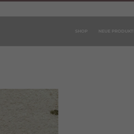
SHOP
NEUE PRODUKT