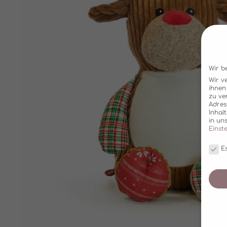
Wir b
Wir v
ihnen
zu ve
Adres
Inhal
in un
Einst
Es