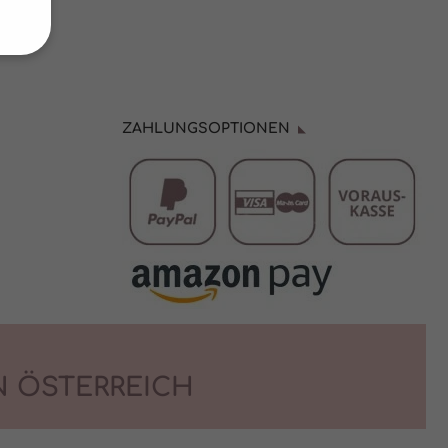
von
hrung
ZAHLUNGSOPTIONEN
n Sie
eigen
 Cookies
ptieren
N ÖSTERREICH