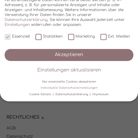
Adressen), z. B. für personalisierte Anzeigen und Inhalte oder
Anzeigen- und Inhaltsmessung.
Weitere Informationen über die
Verwendung Ihrer Daten finden Sie in unserer
Datenschutzerklärung
.
Sie können Ihre Auswahl jederzeit unter
Einstellungen
widerrufen oder anpassen.
Essenziell
Statistiken
Marketing
Ext. Medien
SHOP
Akzeptieren
Über Kala Mia
Einstellungen aktualisieren
Zahlungsoptionen
FAQ
Nur essenzielle Cookies akzeptieren
Versand
Individuelle Datenschutzeinstellungen
Cookie-Details
Datenschutzerklärung
Impressum
Mein Kundenkonto
Datenschutzeinstellungen
RECHTLICHES
Wir verwenden Cookies und andere Technologien auf unserer
Website. Einige von ihnen sind essenziell, während andere uns
AGB
helfen, diese Website und Ihre Erfahrung zu verbessern.
Personenbezogene Daten können verarbeitet werden (z. B. IP-
Datenschutz