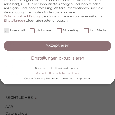
Adressen), z. B. für personalisierte Anzeigen und Inhalte oder
Anzeigen- und Inhaltsmessung.
Weitere Informationen über die
Verwendung Ihrer Daten finden Sie in unserer
Datenschutzerklärung
.
Sie können Ihre Auswahl jederzeit unter
Einstellungen
widerrufen oder anpassen.
Essenziell
Statistiken
Marketing
Ext. Medien
SHOP
Akzeptieren
Über Kala Mia
Einstellungen aktualisieren
Zahlungsoptionen
FAQ
Nur essenzielle Cookies akzeptieren
Versand
Individuelle Datenschutzeinstellungen
Cookie-Details
Datenschutzerklärung
Impressum
Mein Kundenkonto
Datenschutzeinstellungen
RECHTLICHES
Wir verwenden Cookies und andere Technologien auf unserer
Website. Einige von ihnen sind essenziell, während andere uns
AGB
helfen, diese Website und Ihre Erfahrung zu verbessern.
Personenbezogene Daten können verarbeitet werden (z. B. IP-
Datenschutz