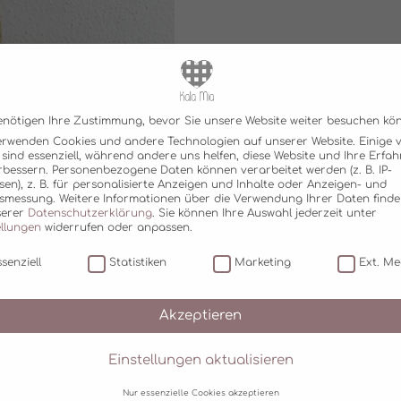
enötigen Ihre Zustimmung, bevor Sie unsere Website weiter besuchen kö
erwenden Cookies und andere Technologien auf unserer Website. Einige 
 sind essenziell, während andere uns helfen, diese Website und Ihre Erfa
rbessern.
Personenbezogene Daten können verarbeitet werden (z. B. IP-
sen), z. B. für personalisierte Anzeigen und Inhalte oder Anzeigen- und
tsmessung.
Weitere Informationen über die Verwendung Ihrer Daten finde
serer
Datenschutzerklärung
.
Sie können Ihre Auswahl jederzeit unter
ellungen
widerrufen oder anpassen.
senziell
Statistiken
Marketing
Ext. Me
Akzeptieren
Einstellungen aktualisieren
Nur essenzielle Cookies akzeptieren