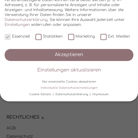
Adressen), z. B. für personalisierte Anzeigen und Inhalte oder
Anzeigen- und Inhaltsmessung.
Weitere Informationen über die
Verwendung Ihrer Daten finden Sie in unserer
Datenschutzerklärung
.
Sie können Ihre Auswahl jederzeit unter
Einstellungen
widerrufen oder anpassen.
Essenziell
Statistiken
Marketing
Ext. Medien
SHOP
Akzeptieren
Über Kala Mia
Einstellungen aktualisieren
Zahlungsoptionen
FAQ
Nur essenzielle Cookies akzeptieren
Versand
Individuelle Datenschutzeinstellungen
Cookie-Details
Datenschutzerklärung
Impressum
Mein Kundenkonto
Datenschutzeinstellungen
RECHTLICHES
Wir verwenden Cookies und andere Technologien auf unserer
Website. Einige von ihnen sind essenziell, während andere uns
AGB
helfen, diese Website und Ihre Erfahrung zu verbessern.
Personenbezogene Daten können verarbeitet werden (z. B. IP-
Datenschutz