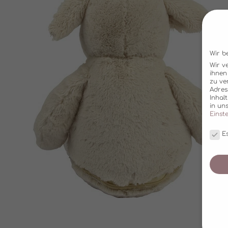
Wir b
Wir v
ihnen
zu ve
Adres
Inhal
in un
Einst
Es