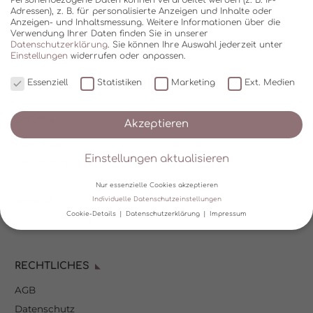
Adressen), z. B. für personalisierte Anzeigen und Inhalte oder
Anzeigen- und Inhaltsmessung.
Weitere Informationen über die
Verwendung Ihrer Daten finden Sie in unserer
Datenschutzerklärung
.
Sie können Ihre Auswahl jederzeit unter
Einstellungen
widerrufen oder anpassen.
Essenziell
Statistiken
Marketing
Ext. Medien
SHOP
Akzeptieren
Über Kala Mia
Einstellungen aktualisieren
Zahlungsoptionen
FAQ
Nur essenzielle Cookies akzeptieren
Versand
Individuelle Datenschutzeinstellungen
Cookie-Details
Datenschutzerklärung
Impressum
Mein Kundenkonto
Datenschutzeinstellungen
RECHTLICHES
Wir verwenden Cookies und andere Technologien auf unserer
Website. Einige von ihnen sind essenziell, während andere uns
AGB
helfen, diese Website und Ihre Erfahrung zu verbessern.
Personenbezogene Daten können verarbeitet werden (z. B. IP-
Datenschutz