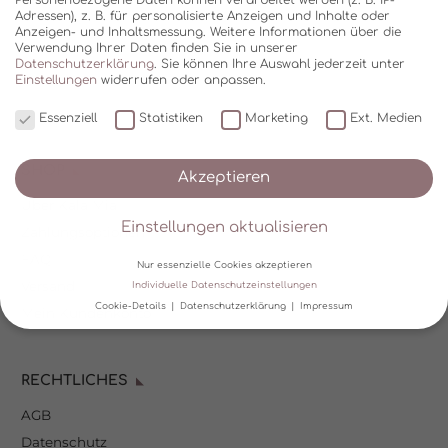
Adressen), z. B. für personalisierte Anzeigen und Inhalte oder
Anzeigen- und Inhaltsmessung.
Weitere Informationen über die
Verwendung Ihrer Daten finden Sie in unserer
Datenschutzerklärung
.
Sie können Ihre Auswahl jederzeit unter
Einstellungen
widerrufen oder anpassen.
Essenziell
Statistiken
Marketing
Ext. Medien
SHOP
Akzeptieren
Über Kala Mia
Einstellungen aktualisieren
Zahlungsoptionen
FAQ
Nur essenzielle Cookies akzeptieren
Versand
Individuelle Datenschutzeinstellungen
Cookie-Details
Datenschutzerklärung
Impressum
Mein Kundenkonto
Datenschutzeinstellungen
RECHTLICHES
Wir verwenden Cookies und andere Technologien auf unserer
Website. Einige von ihnen sind essenziell, während andere uns
AGB
helfen, diese Website und Ihre Erfahrung zu verbessern.
Personenbezogene Daten können verarbeitet werden (z. B. IP-
Datenschutz