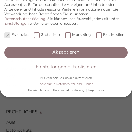
Adressen), z. B. für personalisierte Anzeigen und Inhalte oder
Anzeigen- und Inhaltsmessung.
Weitere Informationen über die
Verwendung Ihrer Daten finden Sie in unserer
Datenschutzerklärung
.
Sie können Ihre Auswahl jederzeit unter
Einstellungen
widerrufen oder anpassen.
Essenziell
Statistiken
Marketing
Ext. Medien
SHOP
Akzeptieren
Über Kala Mia
Einstellungen aktualisieren
Zahlungsoptionen
FAQ
Nur essenzielle Cookies akzeptieren
Versand
Individuelle Datenschutzeinstellungen
Cookie-Details
Datenschutzerklärung
Impressum
Mein Kundenkonto
Datenschutzeinstellungen
RECHTLICHES
Wir verwenden Cookies und andere Technologien auf unserer
Website. Einige von ihnen sind essenziell, während andere uns
AGB
helfen, diese Website und Ihre Erfahrung zu verbessern.
Personenbezogene Daten können verarbeitet werden (z. B. IP-
Datenschutz