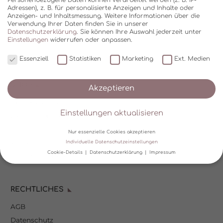
Adressen), z. B. für personalisierte Anzeigen und Inhalte oder
Anzeigen- und Inhaltsmessung.
Weitere Informationen über die
Verwendung Ihrer Daten finden Sie in unserer
Datenschutzerklärung
.
Sie können Ihre Auswahl jederzeit unter
Einstellungen
widerrufen oder anpassen.
Essenziell
Statistiken
Marketing
Ext. Medien
SHOP
Akzeptieren
Über Kala Mia
Einstellungen aktualisieren
Zahlungsoptionen
FAQ
Nur essenzielle Cookies akzeptieren
Versand
Individuelle Datenschutzeinstellungen
Cookie-Details
Datenschutzerklärung
Impressum
Mein Kundenkonto
Datenschutzeinstellungen
RECHTLICHES
Wir verwenden Cookies und andere Technologien auf unserer
Website. Einige von ihnen sind essenziell, während andere uns
AGB
helfen, diese Website und Ihre Erfahrung zu verbessern.
Personenbezogene Daten können verarbeitet werden (z. B. IP-
Datenschutz