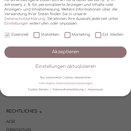
Adressen), z. B. für personalisierte Anzeigen und Inhalte oder
Anzeigen- und Inhaltsmessung.
Weitere Informationen über die
Verwendung Ihrer Daten finden Sie in unserer
Datenschutzerklärung
.
Sie können Ihre Auswahl jederzeit unter
Einstellungen
widerrufen oder anpassen.
Essenziell
Statistiken
Marketing
Ext. Medien
SHOP
Akzeptieren
Über Kala Mia
Einstellungen aktualisieren
Zahlungsoptionen
FAQ
Nur essenzielle Cookies akzeptieren
Versand
Individuelle Datenschutzeinstellungen
Cookie-Details
Datenschutzerklärung
Impressum
Mein Kundenkonto
Datenschutzeinstellungen
RECHTLICHES
Wir verwenden Cookies und andere Technologien auf unserer
Website. Einige von ihnen sind essenziell, während andere uns
AGB
helfen, diese Website und Ihre Erfahrung zu verbessern.
Personenbezogene Daten können verarbeitet werden (z. B. IP-
Datenschutz