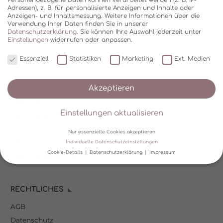
Adressen), z. B. für personalisierte Anzeigen und Inhalte oder
Anzeigen- und Inhaltsmessung.
Weitere Informationen über die
Verwendung Ihrer Daten finden Sie in unserer
Datenschutzerklärung
.
Sie können Ihre Auswahl jederzeit unter
Einstellungen
widerrufen oder anpassen.
Essenziell
Statistiken
Marketing
Ext. Medien
SHOP
Akzeptieren
Über Kala Mia
Einstellungen aktualisieren
Zahlungsoptionen
FAQ
Nur essenzielle Cookies akzeptieren
Versand
Individuelle Datenschutzeinstellungen
Cookie-Details
Datenschutzerklärung
Impressum
Mein Kundenkonto
Datenschutzeinstellungen
RECHTLICHES
Wir verwenden Cookies und andere Technologien auf unserer
Website. Einige von ihnen sind essenziell, während andere uns
AGB
helfen, diese Website und Ihre Erfahrung zu verbessern.
Personenbezogene Daten können verarbeitet werden (z. B. IP-
Datenschutz