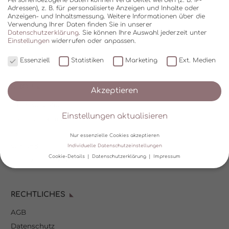
Adressen), z. B. für personalisierte Anzeigen und Inhalte oder
Anzeigen- und Inhaltsmessung.
Weitere Informationen über die
Verwendung Ihrer Daten finden Sie in unserer
Datenschutzerklärung
.
Sie können Ihre Auswahl jederzeit unter
Einstellungen
widerrufen oder anpassen.
Essenziell
Statistiken
Marketing
Ext. Medien
SHOP
Akzeptieren
Über Kala Mia
Einstellungen aktualisieren
Zahlungsoptionen
FAQ
Nur essenzielle Cookies akzeptieren
Versand
Individuelle Datenschutzeinstellungen
Cookie-Details
Datenschutzerklärung
Impressum
Mein Kundenkonto
Datenschutzeinstellungen
RECHTLICHES
Wir verwenden Cookies und andere Technologien auf unserer
Website. Einige von ihnen sind essenziell, während andere uns
AGB
helfen, diese Website und Ihre Erfahrung zu verbessern.
Personenbezogene Daten können verarbeitet werden (z. B. IP-
Datenschutz